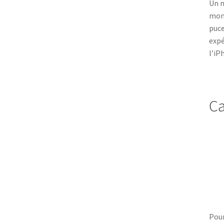
Un n
mond
puce
expé
l’iP
Ca
Pour