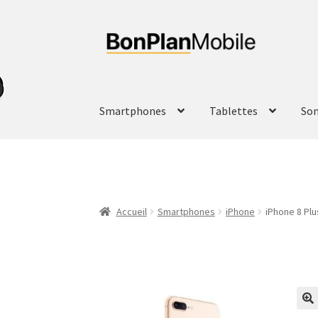
Aller
Aller
à
au
la
contenu
navigation
Smartphones
Tablettes
So
Accueil
Smartphones
iPhone
iPhone 8 Plu