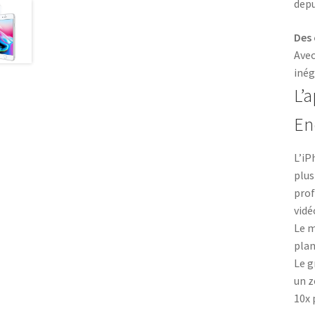
depu
Des 
Avec
inég
L’
En
L’iP
plus
prof
vidé
Le m
plan
Le g
un z
10x 