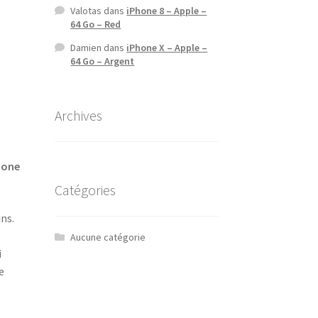
Valotas
dans
iPhone 8 – Apple –
64 Go – Red
Damien
dans
iPhone X – Apple –
64 Go – Argent
Archives
Phone
Catégories
ns.
Aucune catégorie
i
e