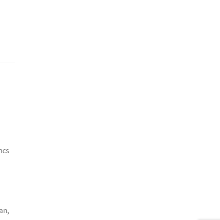
ncs
an,