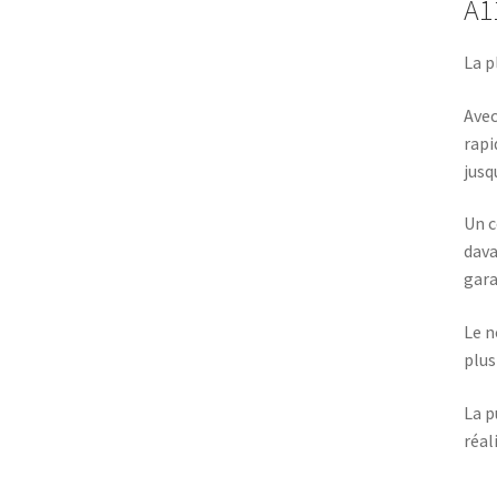
A1
La p
Avec
rapi
jusq
Un c
dava
gara
Le n
plus
La p
réal