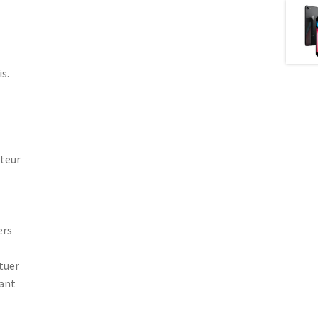
s.
pteur
ers
tuer
nant