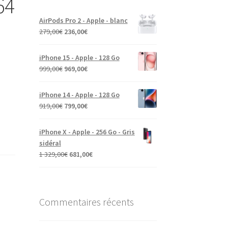
64
AirPods Pro 2 - Apple - blanc
279,00
€
236,00
€
iPhone 15 - Apple - 128 Go
999,00
€
969,00
€
iPhone 14 - Apple - 128 Go
919,00
€
799,00
€
iPhone X - Apple - 256 Go - Gris
sidéral
1 329,00
€
681,00
€
Commentaires récents