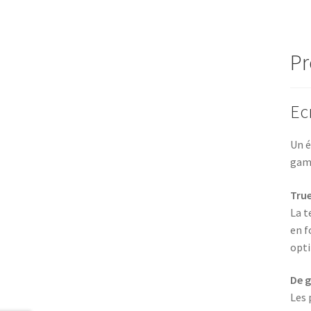
Pr
Ec
Un é
gamm
Tru
La t
en f
opti
De g
Les 