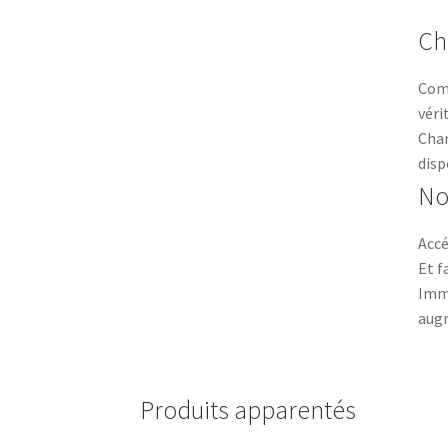
Ch
Comm
véri
Char
disp
No
Accé
Et f
Imme
augm
Produits apparentés