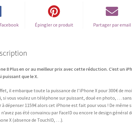
 Facebook
Épingler ce produit
Partager par email
scription
ne 8 Plus en or au meilleur prix avec cette réduction. C’est un i
i puissant que le X.
ffet, il embarque toute la puissance de l’iPhone X pour 300€ de moi
i, si vous voulez un téléphone sur puissant, doué en photo, … sans
r à dépenser 1159€ alors cet iPhone est fait pour vous ! De même s
 n’avez pas été convaincu par FaceID ou encore le design général d
hone X (absence de TouchID, …).