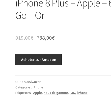
iPhone 8 Plus – Apple – 
Go – Or
919,00
€
738,00
€
Acheter sur Amazon
UGS :
b075lw8z5r
Catégorie :
iPhone
Étiquettes :
Apple
,
haut de gamme
,
iOS
,
iPhone