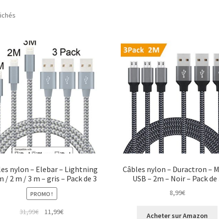
fichés
es nylon – Elebar – Lightning
Câbles nylon – Duractron – M
m / 2 m / 3 m – gris – Pack de 3
USB – 2m – Noir – Pack de 
8,99
€
PROMO !
31,99
€
11,99
€
Acheter sur Amazon