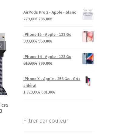
AirPods Pro 2 - Apple - blanc
279,00
€
236,00
€
iPhone 15 - Apple - 128 Go
999,00
€
969,00
€
iPhone 14 - Apple - 128 Go
919,00
€
799,00
€
iPhone X - Apple - 256 Go - Gris
sidéral
1 329,00
€
681,00
€
icro
3
Filtrer par couleur