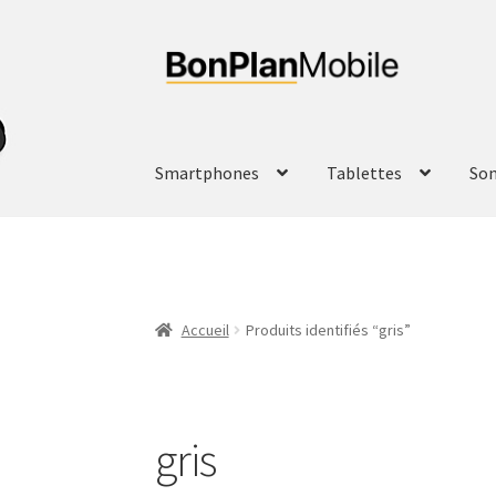
Aller
Aller
à
au
la
contenu
navigation
Smartphones
Tablettes
So
Accueil
Produits identifiés “gris”
gris