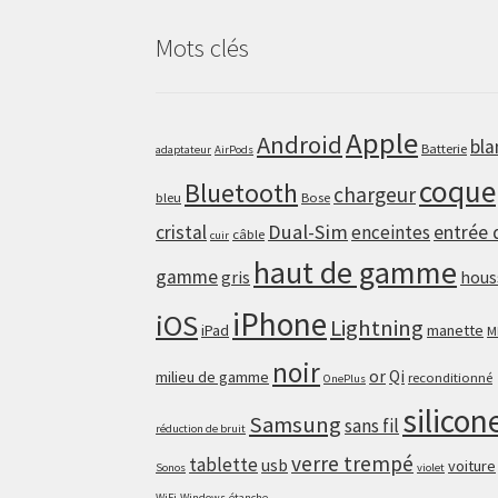
Mots clés
Apple
Android
bla
Batterie
adaptateur
AirPods
coque
Bluetooth
chargeur
bleu
Bose
Dual-Sim
cristal
enceintes
entrée 
câble
cuir
haut de gamme
gamme
gris
hous
iPhone
iOS
Lightning
iPad
manette
M
noir
or
Qi
milieu de gamme
reconditionné
OnePlus
silicon
Samsung
sans fil
réduction de bruit
verre trempé
tablette
usb
voiture
Sonos
violet
WiFi
Windows
étanche