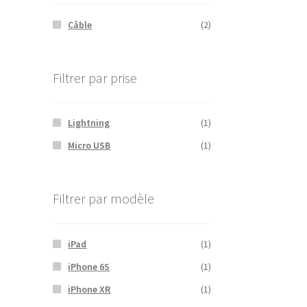
Câble
(2)
Filtrer par prise
Lightning
(1)
Micro USB
(1)
Filtrer par modèle
iPad
(1)
iPhone 6S
(1)
iPhone XR
(1)