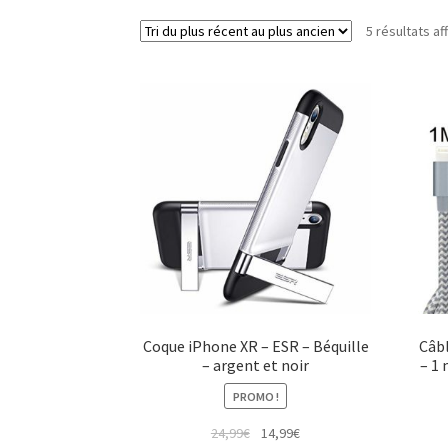
5 résultats af
Coque iPhone XR – ESR – Béquille
Câbl
– argent et noir
– 1 
PROMO !
24,99
€
14,99
€