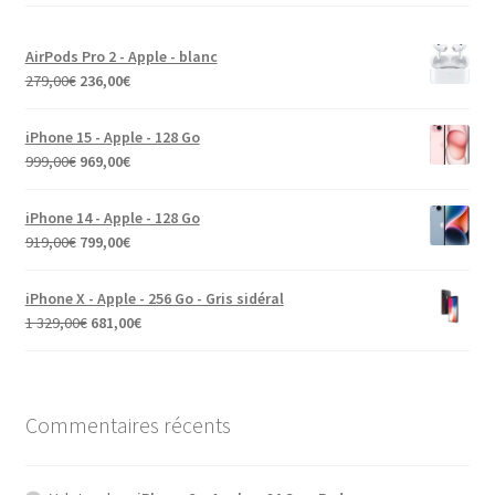
AirPods Pro 2 - Apple - blanc
279,00
€
236,00
€
iPhone 15 - Apple - 128 Go
999,00
€
969,00
€
iPhone 14 - Apple - 128 Go
919,00
€
799,00
€
iPhone X - Apple - 256 Go - Gris sidéral
1 329,00
€
681,00
€
Commentaires récents