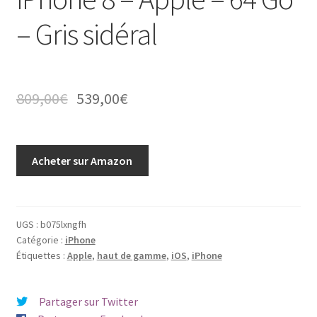
– Gris sidéral
809,00
€
539,00
€
Acheter sur Amazon
UGS :
b075lxngfh
Catégorie :
iPhone
Étiquettes :
Apple
,
haut de gamme
,
iOS
,
iPhone
Partager sur Twitter