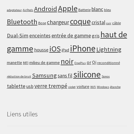
Apple
Android
blanc
Batterie
bleu
adaptateur
AirPods
coque
Bluetooth
chargeur
cristal
Bose
câble
cuir
haut de
Dual-Sim
enceintes
entrée de gamme
gris
iPhone
gamme
iOS
Lightning
housse
iPad
noir
or
Qi
manette
milieu de gamme
MFI
reconditionné
OnePlus
silicone
Samsung
sans fil
réduction de bruit
Sonos
verre trempé
tablette
usb
voiture
violet
WiFi
Windows
étanche
Liens utiles