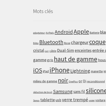
Mots clés
Apple
Android
bla
Batterie
adaptateur
AirPods
coque
Bluetooth
chargeur
bleu
Bose
Dual-Sim
cristal
enceintes
entrée 
câble
cuir
haut de gamme
gamme
gris
hous
iPhone
iOS
Lightning
iPad
manette
M
noir
or
Qi
milieu de gamme
reconditionné
OnePlus
silicon
Samsung
sans fil
réduction de bruit
verre trempé
tablette
usb
voiture
Sonos
violet