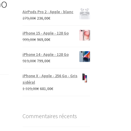
Go
AirPods Pro 2 - Apple - blanc
279,00
€
236,00
€
iPhone 15 - Apple - 128 Go
999,00
€
969,00
€
iPhone 14 - Apple - 128 Go
919,00
€
799,00
€
iPhone X - Apple - 256 Go - Gris
sidéral
1 329,00
€
681,00
€
Commentaires récents