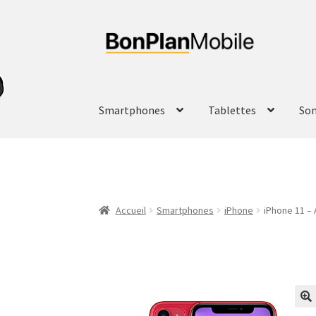
Aller
Aller
à
au
la
contenu
navigation
Smartphones
Tablettes
So
Accueil
Smartphones
iPhone
iPhone 11 – 