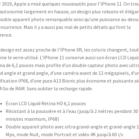
 2019, Apple a misé quelques nouveautés pour l’iPhone 11. On tro
autonomie largement en hausse, un design plus robuste et élégan
ouble appareil photo remarquable ainsi qu’une puissance au-dessu
oncurrence. Mais il y a aussi pas mal de petits détails qui font la
érence.
e design est assez proche de l’iPhone XR, les coloris changent, tout
e le verre utilisé. L’iPhone 11 conserve aussi son écran LCD Liqui
na de 6,1 pouces mais profite d’un double capteur photo avec ultr
d angle et grand angle, d’une caméra avant de 12 mégapixels, d’u
ification IP68, d’une puce A13 Bionic plus économe et puissante ai
4 Go de RAM. Sans oublier la recharge rapide.
Écran LCD Liquid Retina HD 6,1 pouces
Résistant à la poussière et à l’eau (jusqu’à 2 mètres pendant 30
minutes maximum, IP68)
Double appareil photo avec ultra grand-angle et grand-angle 
Mpx, mode Nuit, mode Portrait et vidéo 4K jusqu’à 60 i/s