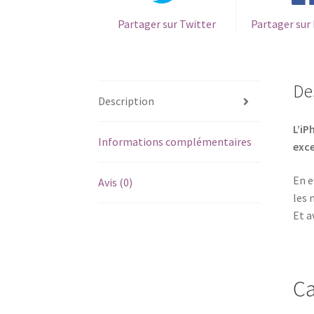
Partager sur Twitter
Partager sur
De
Description
L’iP
Informations complémentaires
exce
En e
Avis (0)
les 
Et a
Ca