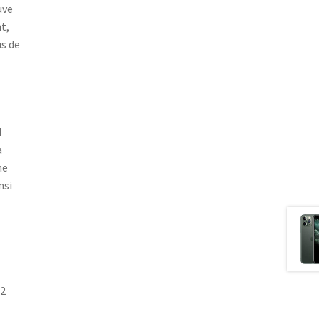
uve
t,
s de
d
a
ne
nsi
12