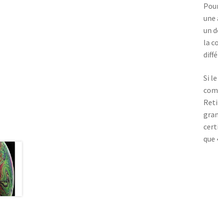
Pour
une 
un d
la c
diff
Si l
comm
Reti
gran
cert
que 