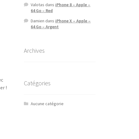
Valotas
dans
iPhone 8 – Apple –
64 Go – Red
Damien
dans
iPhone X – Apple –
64 Go – Argent
Archives
ec
Catégories
er !
Aucune catégorie