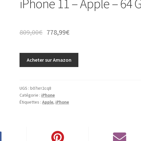
iPhone 11 – Apple – 64 
809,00
€
778,99
€
Acheter sur Amazon
UGS :
b07xrr2cq8
Catégorie :
iPhone
Étiquettes :
Apple
,
iPhone