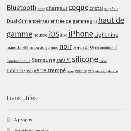
coque
Bluetooth
chargeur
cristal
Bose
câble
cuir
haut de
Dual-Sim
enceintes
entrée de gamme
gris
iPhone
gamme
iOS
Lightning
housse
iPad
noir
or
Qi
manette
milieu de gamme
MFI
reconditionné
OnePlus
silicone
Samsung
sans fil
réduction de bruit
Sonos
verre trempé
tablette
usb
voiture
violet
WiFi
Windows
étanche
Liens utiles
A propos
Mentions légales