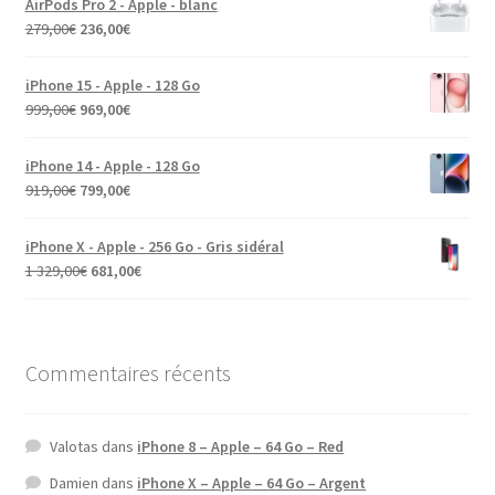
AirPods Pro 2 - Apple - blanc
279,00
€
236,00
€
iPhone 15 - Apple - 128 Go
999,00
€
969,00
€
iPhone 14 - Apple - 128 Go
919,00
€
799,00
€
iPhone X - Apple - 256 Go - Gris sidéral
1 329,00
€
681,00
€
Commentaires récents
Valotas
dans
iPhone 8 – Apple – 64 Go – Red
Damien
dans
iPhone X – Apple – 64 Go – Argent