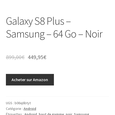
Galaxy S8 Plus –
Samsung – 64 Go – Noir
899,00
€
449,95
€
Acheter sur Amazon
UGS :
b06xj6btyt
Catégorie :
Android
Étiquettes :
Android
,
haut de gamme
,
noir
,
Samsung