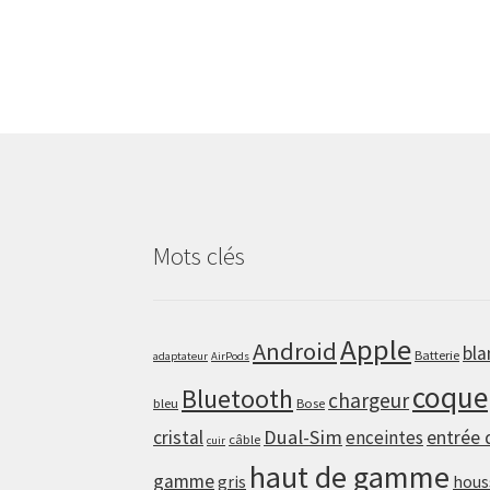
Mots clés
Apple
Android
bla
Batterie
adaptateur
AirPods
coque
Bluetooth
chargeur
bleu
Bose
Dual-Sim
cristal
enceintes
entrée 
câble
cuir
haut de gamme
gamme
gris
hous