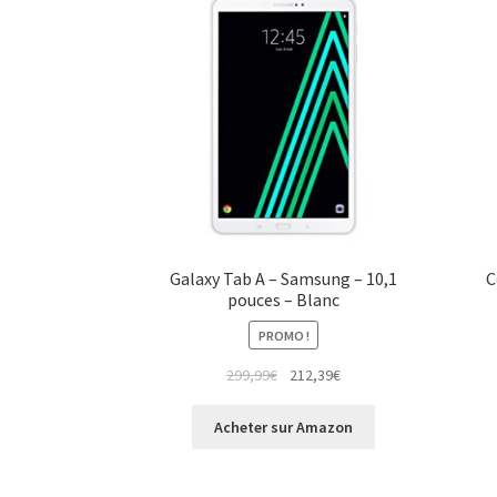
Galaxy Tab A – Samsung – 10,1
C
pouces – Blanc
PROMO !
299,99
€
212,39
€
Acheter sur Amazon