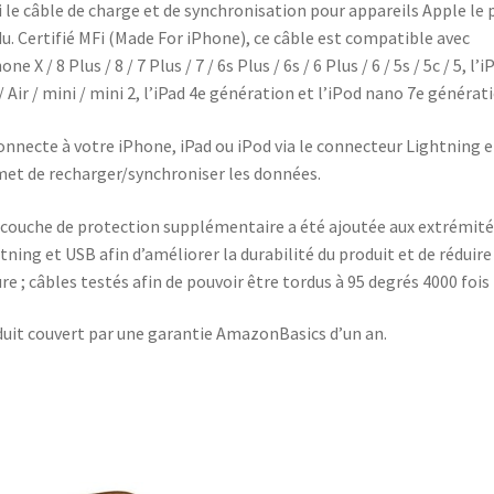
i le câble de charge et de synchronisation pour appareils Apple le 
u. Certifié MFi (Made For iPhone), ce câble est compatible avec
one X / 8 Plus / 8 / 7 Plus / 7 / 6s Plus / 6s / 6 Plus / 6 / 5s / 5c / 5, l’i
/ Air / mini / mini 2, l’iPad 4e génération et l’iPod nano 7e générat
onnecte à votre iPhone, iPad ou iPod via le connecteur Lightning e
et de recharger/synchroniser les données.
couche de protection supplémentaire a été ajoutée aux extrémité
tning et USB afin d’améliorer la durabilité du produit et de réduire
ure ; câbles testés afin de pouvoir être tordus à 95 degrés 4000 fois
uit couvert par une garantie AmazonBasics d’un an.