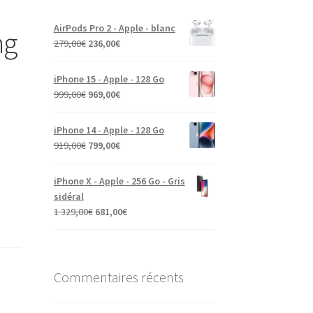
AirPods Pro 2 - Apple - blanc
ng
279,00
€
236,00
€
iPhone 15 - Apple - 128 Go
999,00
€
969,00
€
iPhone 14 - Apple - 128 Go
919,00
€
799,00
€
iPhone X - Apple - 256 Go - Gris
sidéral
1 329,00
€
681,00
€
Commentaires récents