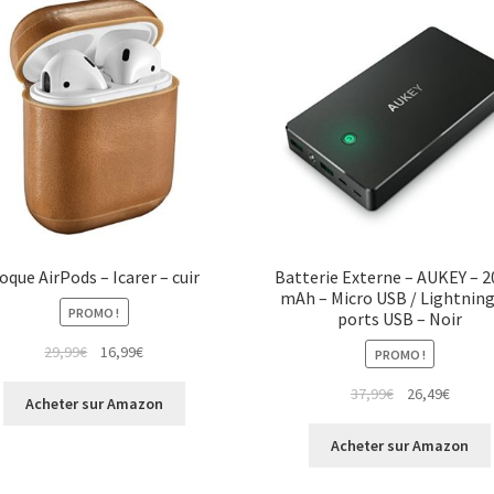
oque AirPods – Icarer – cuir
Batterie Externe – AUKEY – 
mAh – Micro USB / Lightning
PROMO !
ports USB – Noir
29,99
€
16,99
€
PROMO !
37,99
€
26,49
€
Acheter sur Amazon
Acheter sur Amazon