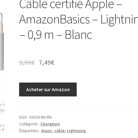
Câble certifié Apple –
AmazonBasics – Lightni
– 0,9 m – Blanc
9,99
€
7,49
€
Acheter sur Amazon
UGS :
b010s9m3l6
Catégorie :
Chargeurs
Étiquettes :
blanc
,
câble
,
Lightning