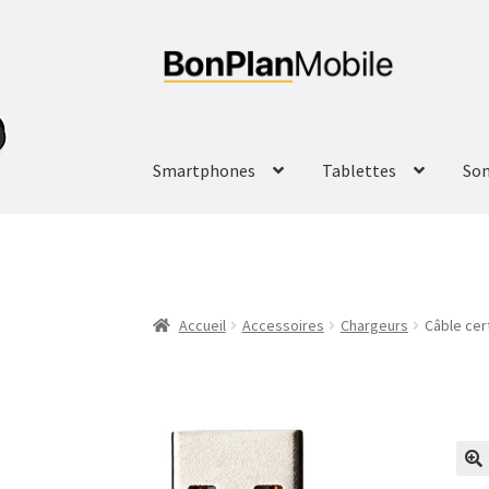
Aller
Aller
à
au
la
contenu
navigation
Smartphones
Tablettes
So
Accueil
Accessoires
Chargeurs
Câble cer