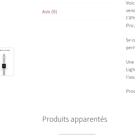
Voic
vend
Avis (0)
l’iPh
Pro 
Se c
perm
Une 
Ligh
l’us
Prod
Produits apparentés