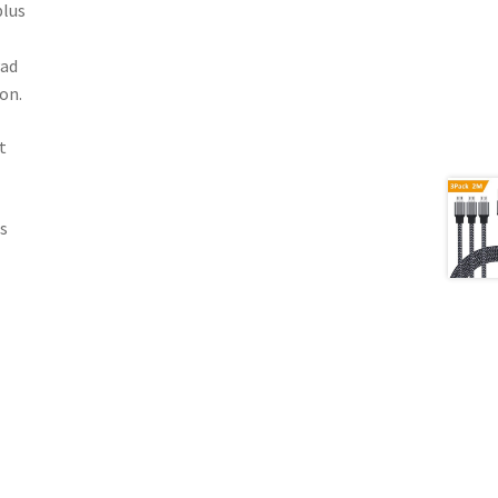
plus
Pad
ion.
t
s