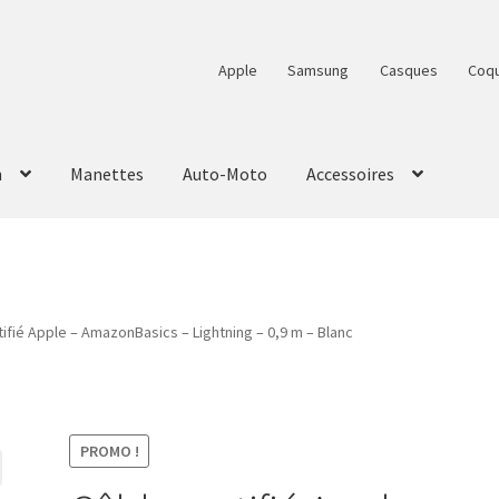
Apple
Samsung
Casques
Coq
n
Manettes
Auto-Moto
Accessoires
tifié Apple – AmazonBasics – Lightning – 0,9 m – Blanc
PROMO !