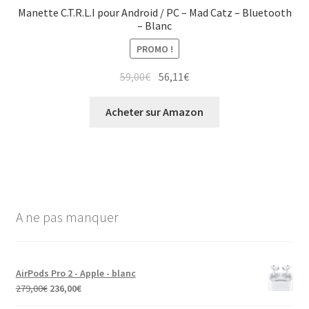
Manette C.T.R.L.I pour Android / PC – Mad Catz – Bluetooth
– Blanc
PROMO !
59,00
€
56,11
€
Acheter sur Amazon
A ne pas manquer
AirPods Pro 2 - Apple - blanc
279,00
€
236,00
€