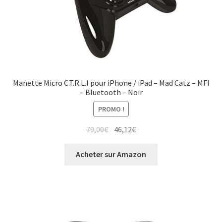
Manette Micro C.T.R.L.I pour iPhone / iPad – Mad Catz – MFI
– Bluetooth – Noir
PROMO !
79,00
€
46,12
€
Acheter sur Amazon