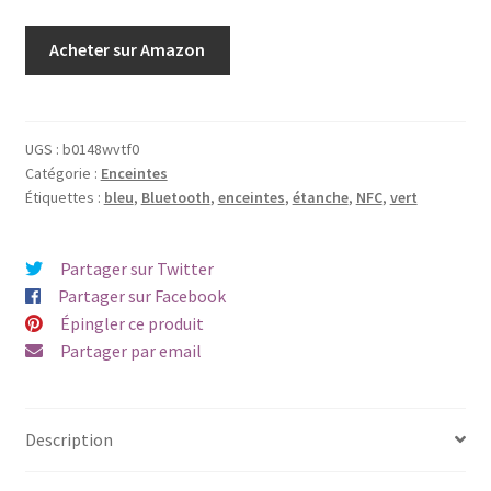
Acheter sur Amazon
UGS :
b0148wvtf0
Catégorie :
Enceintes
Étiquettes :
bleu
,
Bluetooth
,
enceintes
,
étanche
,
NFC
,
vert
Partager sur Twitter
Partager sur Facebook
Épingler ce produit
Partager par email
Description