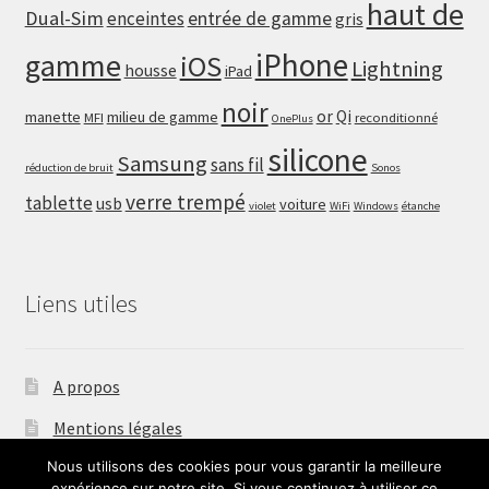
haut de
Dual-Sim
enceintes
entrée de gamme
gris
iPhone
gamme
iOS
Lightning
housse
iPad
noir
or
Qi
manette
milieu de gamme
MFI
reconditionné
OnePlus
silicone
Samsung
sans fil
réduction de bruit
Sonos
verre trempé
tablette
usb
voiture
violet
WiFi
Windows
étanche
Liens utiles
A propos
Mentions légales
Nous utilisons des cookies pour vous garantir la meilleure
Nous contacter
expérience sur notre site. Si vous continuez à utiliser ce