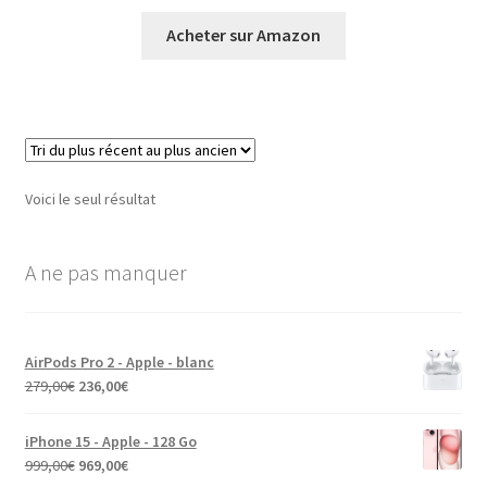
Acheter sur Amazon
Voici le seul résultat
A ne pas manquer
AirPods Pro 2 - Apple - blanc
279,00
€
236,00
€
iPhone 15 - Apple - 128 Go
999,00
€
969,00
€