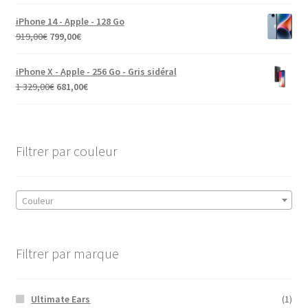
iPhone 14 - Apple - 128 Go
919,00
€
799,00
€
iPhone X - Apple - 256 Go - Gris sidéral
1 329,00
€
681,00
€
Filtrer par couleur
Couleur
Filtrer par marque
Ultimate Ears
(1)