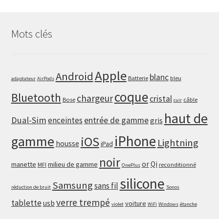
Mots clés
Apple
Android
blanc
Batterie
bleu
adaptateur
AirPods
coque
Bluetooth
chargeur
cristal
Bose
câble
cuir
haut de
Dual-Sim
enceintes
entrée de gamme
gris
iPhone
gamme
iOS
Lightning
housse
iPad
noir
or
Qi
manette
milieu de gamme
MFI
reconditionné
OnePlus
silicone
Samsung
sans fil
réduction de bruit
Sonos
verre trempé
tablette
usb
voiture
violet
WiFi
Windows
étanche