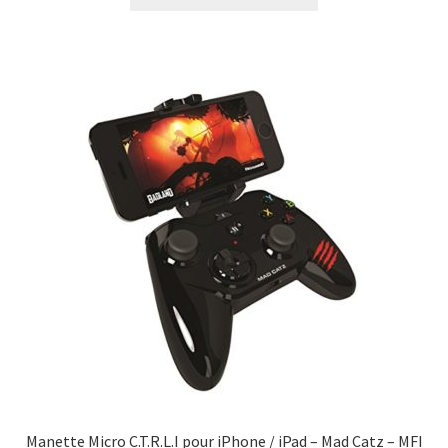
Manette Micro C.T.R.L.I pour iPhone / iPad – Mad Catz – MFI