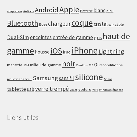
Apple
Android
blanc
Batterie
bleu
adaptateur
AirPods
coque
Bluetooth
chargeur
cristal
Bose
câble
cuir
haut de
Dual-Sim
enceintes
entrée de gamme
gris
iPhone
gamme
iOS
Lightning
housse
iPad
noir
or
Qi
manette
milieu de gamme
MFI
reconditionné
OnePlus
silicone
Samsung
sans fil
réduction de bruit
Sonos
verre trempé
tablette
usb
voiture
violet
WiFi
Windows
étanche
Liens utiles