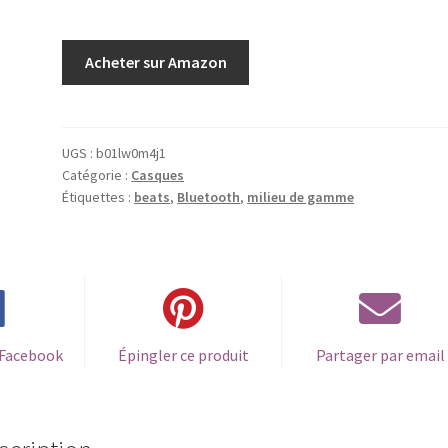
Acheter sur Amazon
UGS :
b01lw0m4j1
Catégorie :
Casques
Étiquettes :
beats
,
Bluetooth
,
milieu de gamme
 Facebook
Épingler ce produit
Partager par email