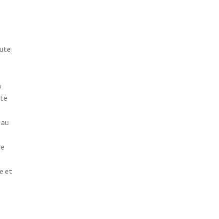
oute
n
ute
 au
re
e et