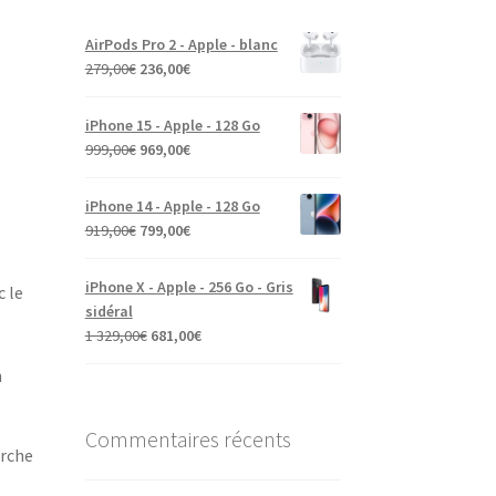
AirPods Pro 2 - Apple - blanc
279,00
€
236,00
€
iPhone 15 - Apple - 128 Go
999,00
€
969,00
€
iPhone 14 - Apple - 128 Go
919,00
€
799,00
€
iPhone X - Apple - 256 Go - Gris
 le
sidéral
1 329,00
€
681,00
€
n
Commentaires récents
erche