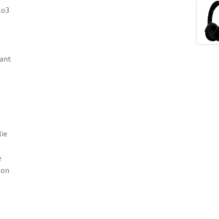
lo3
s
tant
lie
e
son