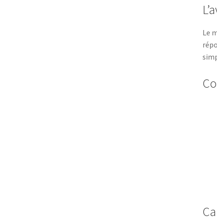
L’
Le m
répo
simp
Co
Ca