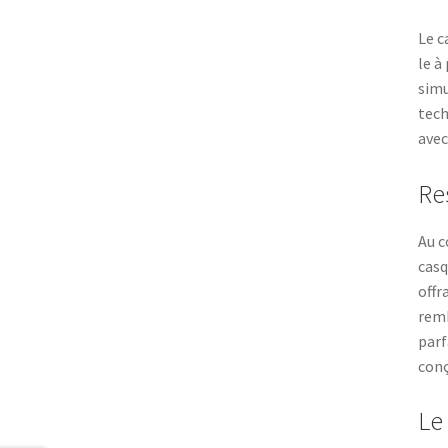
Le c
le à
simu
tech
avec
Re
Au c
casq
offr
remb
parf
conç
Le