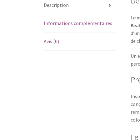
De
Description
Le m
Informations complémentaires
Beat
d’un
de c
Avis (0)
Un e
perc
Pr
Insp
conç
rema
colo
Le