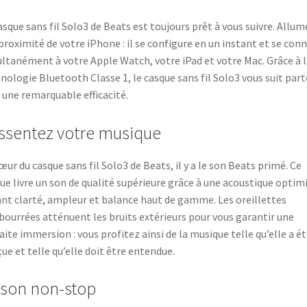
asque sans fil Solo3 de Beats est toujours prêt à vous suivre. Allum
 proximité de votre iPhone : il se configure en un instant et se con
ltanément à votre Apple Watch, votre iPad et votre Mac. Grâce à l
nologie Bluetooth Classe 1, le casque sans fil Solo3 vous suit par
 une remarquable efficacité.
ssentez votre musique
œur du casque sans fil Solo3 de Beats, il y a le son Beats primé. Ce
ue livre un son de qualité supérieure grâce à une acoustique optim
ant clarté, ampleur et balance haut de gamme. Les oreillettes
ourrées atténuent les bruits extérieurs pour vous garantir une
aite immersion : vous profitez ainsi de la musique telle qu’elle a é
ue et telle qu’elle doit être entendue.
 son non-stop