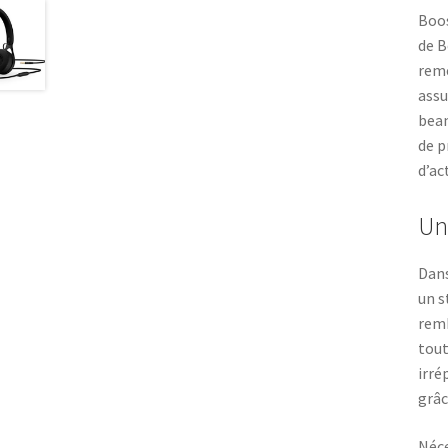
Boos
de B
reme
assu
beam
de p
d’act
Un
Dans
un s
remb
tout
irré
grâc
Néce