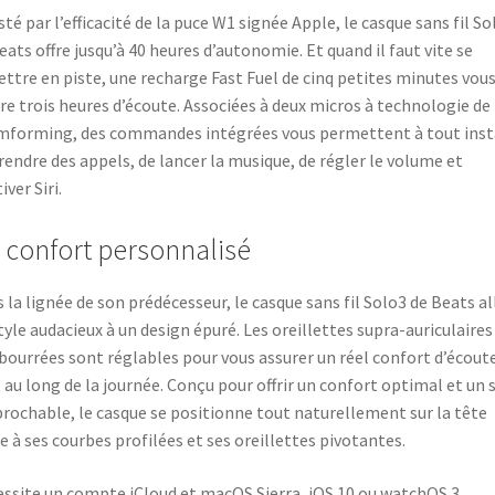
té par l’efficacité de la puce W1 signée Apple, le casque sans fil So
eats offre jusqu’à 40 heures d’autonomie. Et quand il faut vite se
ttre en piste, une recharge Fast Fuel de cinq petites minutes vou
re trois heures d’écoute. Associées à deux micros à technologie de
forming, des commandes intégrées vous permettent à tout ins
rendre des appels, de lancer la musique, de régler le volume et
iver Siri.
 confort personnalisé
 la lignée de son prédécesseur, le casque sans fil Solo3 de Beats al
tyle audacieux à un design épuré. Les oreillettes supra-auriculaires
ourrées sont réglables pour vous assurer un réel confort d’écout
 au long de la journée. Conçu pour offrir un confort optimal et un 
prochable, le casque se positionne tout naturellement sur la tête
e à ses courbes profilées et ses oreillettes pivotantes.
ssite un compte iCloud et macOS Sierra, iOS 10 ou watchOS 3.