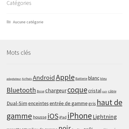
Catégories
Aucune catégorie
Mots clés
Apple
Android
blanc
Batterie
bleu
adaptateur
AirPods
coque
Bluetooth
chargeur
cristal
Bose
câble
cuir
haut de
Dual-Sim
enceintes
entrée de gamme
gris
iPhone
gamme
iOS
Lightning
housse
iPad
noir