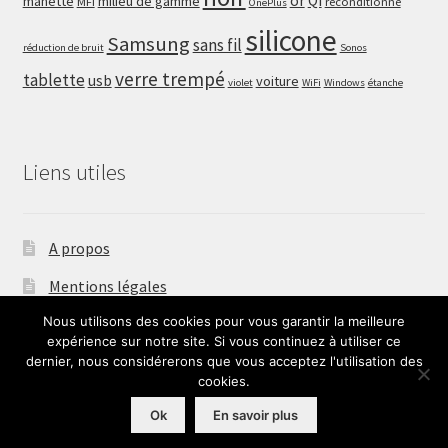
or
Qi
manette
milieu de gamme
MFI
reconditionné
OnePlus
silicone
Samsung
sans fil
réduction de bruit
Sonos
verre trempé
tablette
usb
voiture
violet
WiFi
Windows
étanche
Liens utiles
A propos
Mentions légales
Nous utilisons des cookies pour vous garantir la meilleure
Nous contacter
expérience sur notre site. Si vous continuez à utiliser ce
dernier, nous considérerons que vous acceptez l'utilisation des
cookies.
Ok
En savoir plus