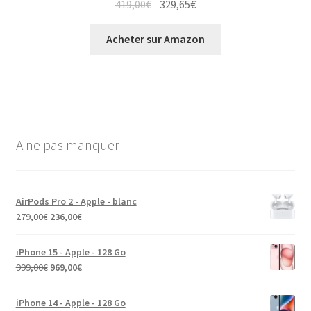
419,00
€
329,65
€
Acheter sur Amazon
A ne pas manquer
AirPods Pro 2 - Apple - blanc
279,00
€
236,00
€
iPhone 15 - Apple - 128 Go
999,00
€
969,00
€
iPhone 14 - Apple - 128 Go