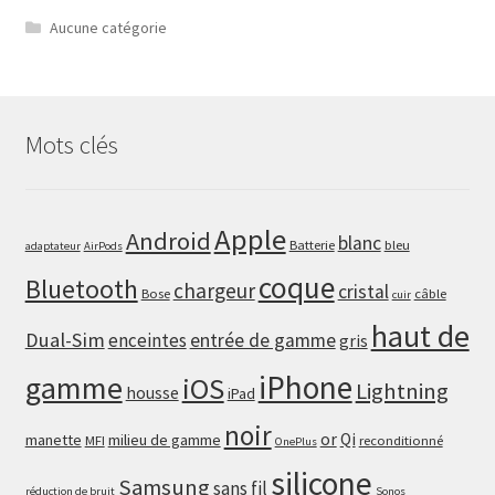
Aucune catégorie
Mots clés
Apple
Android
blanc
Batterie
bleu
adaptateur
AirPods
coque
Bluetooth
chargeur
cristal
Bose
câble
cuir
haut de
Dual-Sim
enceintes
entrée de gamme
gris
iPhone
gamme
iOS
Lightning
housse
iPad
noir
or
Qi
manette
milieu de gamme
MFI
reconditionné
OnePlus
silicone
Samsung
sans fil
réduction de bruit
Sonos