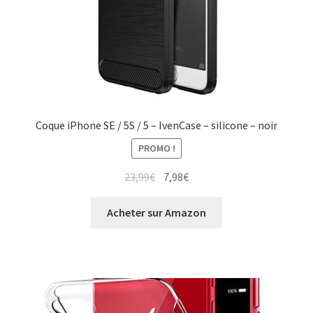
Coque iPhone SE / 5S / 5 – IvenCase – silicone – noir
PROMO !
23,99
€
7,98
€
Acheter sur Amazon