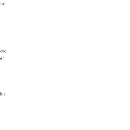
our
vec
er
lus