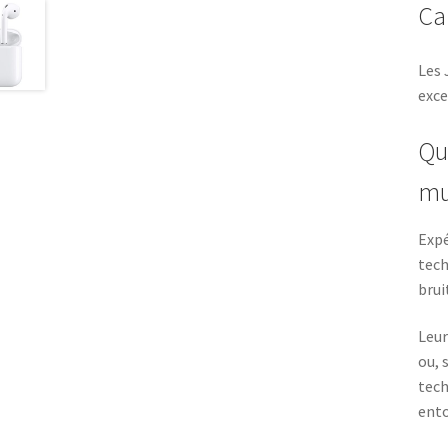
Ca
Les 
exce
Qu
mu
Expé
tech
brui
Leur
ou, 
tec
ento