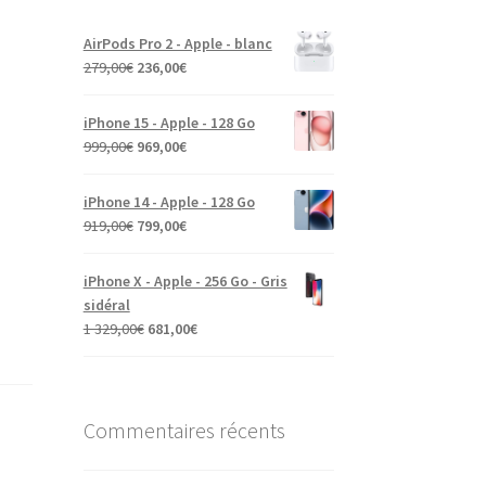
AirPods Pro 2 - Apple - blanc
279,00
€
236,00
€
iPhone 15 - Apple - 128 Go
999,00
€
969,00
€
iPhone 14 - Apple - 128 Go
919,00
€
799,00
€
iPhone X - Apple - 256 Go - Gris
sidéral
1 329,00
€
681,00
€
Commentaires récents