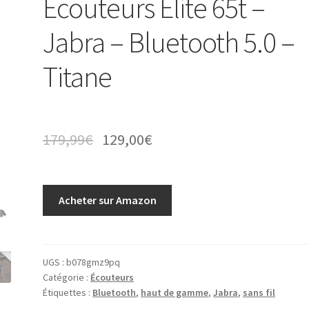
Ecouteurs Elite 65t –
Jabra – Bluetooth 5.0 –
Titane
179,99
€
129,00
€
Acheter sur Amazon
UGS :
b078gmz9pq
Catégorie :
Écouteurs
Étiquettes :
Bluetooth
,
haut de gamme
,
Jabra
,
sans fil