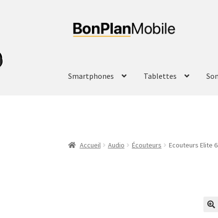
Aller
Aller
à
au
la
contenu
navigation
Smartphones
Tablettes
So
Accueil
Audio
Écouteurs
Ecouteurs Elite 6