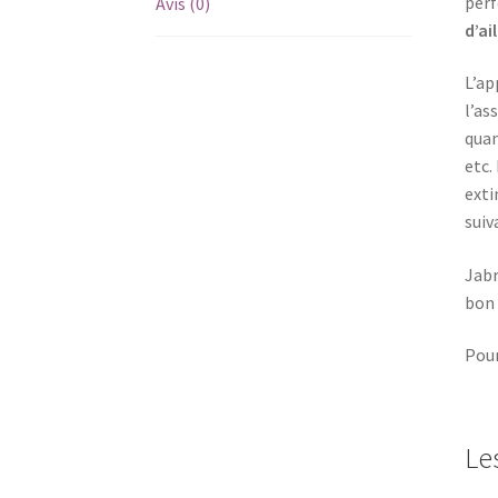
perf
Avis (0)
d’ai
L’ap
l’as
quan
etc.
exti
suiv
Jabr
bon 
Pour
Les