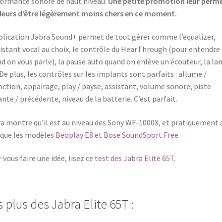
ormance sonore de haut niveau.
Une petite promotion leur perm
lleurs d’être légèrement moins chers en ce moment.
plication Jabra Sound+ permet de tout gérer comme l’equalizer,
sistant vocal au choix, le contrôle du HearThrough (pour entendre
d on vous parle), la pause auto quand on enlève un écouteur, la la
 De plus, les contrôles sur les implants sont parfaits : allume /
nction, appairage, play / payse, assistant, volume sonore, piste
ante / précédente, niveau de la batterie. C’est parfait.
a montre qu’il est au niveau des Sony WF-1000X, et pratiquement 
que les modèles
Beoplay E8
et
Bose SoundSport Free
.
 vous faire une idée, lisez ce
test des Jabra Elite 65T
.
 plus des Jabra Elite 65T :