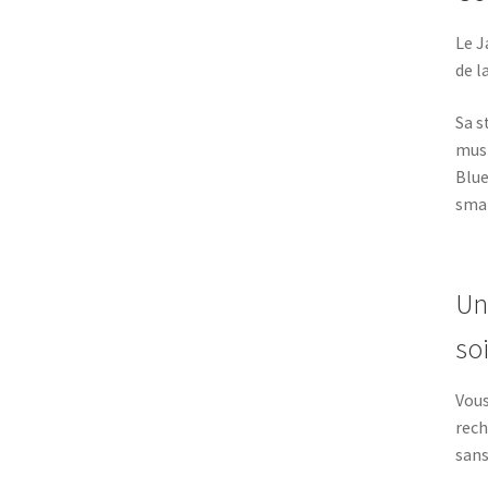
Le J
de l
Sa s
musi
Blue
sma
Un
so
Vous
rech
sans