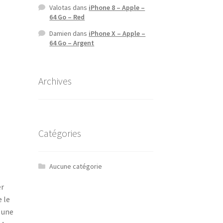
Valotas
dans
iPhone 8 – Apple –
64 Go – Red
Damien
dans
iPhone X – Apple –
64 Go – Argent
Archives
Catégories
Aucune catégorie
er
 le
 une