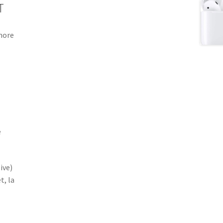
T
onore
e
ive)
t, la