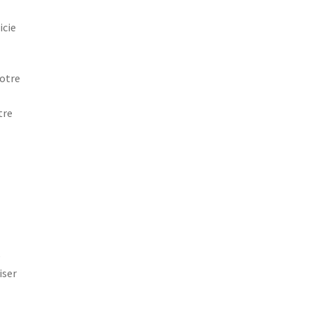
icie
votre
tre
e
iser