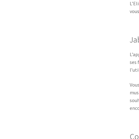
L’El
vous
Ja
L’ap
ses 
l’ut
Vous
musi
souh
enco
Con