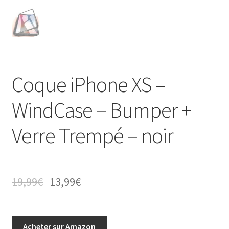
Coque iPhone XS –
WindCase – Bumper +
Verre Trempé – noir
19,99
€
13,99
€
Acheter sur Amazon