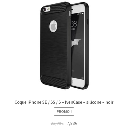
Coque iPhone SE / 5S / 5 – IvenCase – silicone – noir
PROMO !
23,99
€
7,98
€