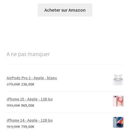
Acheter sur Amazon
A ne pas manquer
AirPods Pro 2 - Apple - blanc
279,00
€
236,00
€
iPhone 15 - Apple - 128 Go
999,00
€
969,00
€
iPhone 14 - Apple - 128 Go
919,00
€
799,00
€