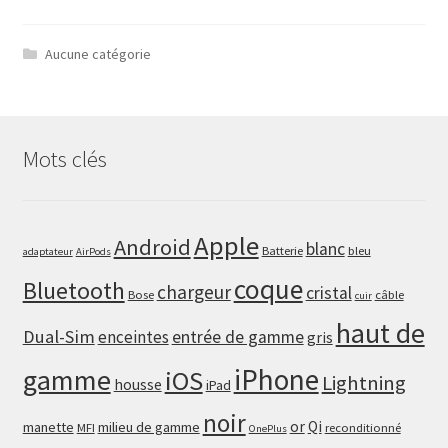
Aucune catégorie
Mots clés
Apple
Android
blanc
Batterie
bleu
adaptateur
AirPods
coque
Bluetooth
chargeur
cristal
Bose
câble
cuir
haut de
Dual-Sim
enceintes
entrée de gamme
gris
iPhone
gamme
iOS
Lightning
housse
iPad
noir
or
Qi
manette
milieu de gamme
MFI
reconditionné
OnePlus