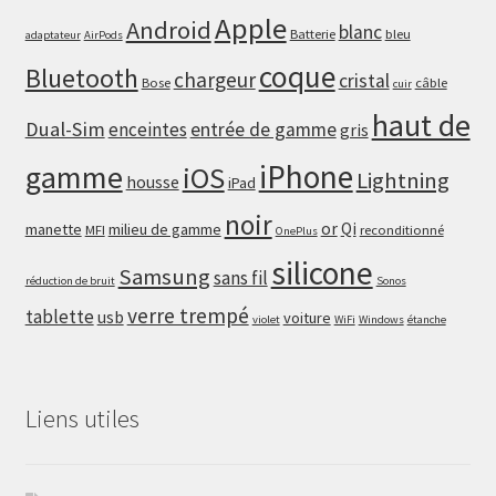
Apple
Android
blanc
Batterie
bleu
adaptateur
AirPods
coque
Bluetooth
chargeur
cristal
Bose
câble
cuir
haut de
Dual-Sim
enceintes
entrée de gamme
gris
iPhone
gamme
iOS
Lightning
housse
iPad
noir
or
Qi
manette
milieu de gamme
MFI
reconditionné
OnePlus
silicone
Samsung
sans fil
réduction de bruit
Sonos
verre trempé
tablette
usb
voiture
violet
WiFi
Windows
étanche
Liens utiles