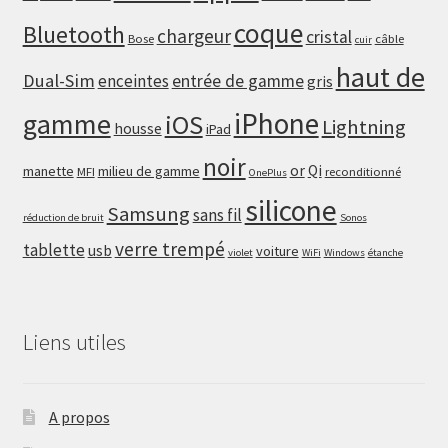
coque
Bluetooth
chargeur
cristal
Bose
câble
cuir
haut de
Dual-Sim
enceintes
entrée de gamme
gris
iPhone
gamme
iOS
Lightning
housse
iPad
noir
or
Qi
manette
milieu de gamme
MFI
reconditionné
OnePlus
silicone
Samsung
sans fil
réduction de bruit
Sonos
verre trempé
tablette
usb
voiture
violet
WiFi
Windows
étanche
Liens utiles
A propos