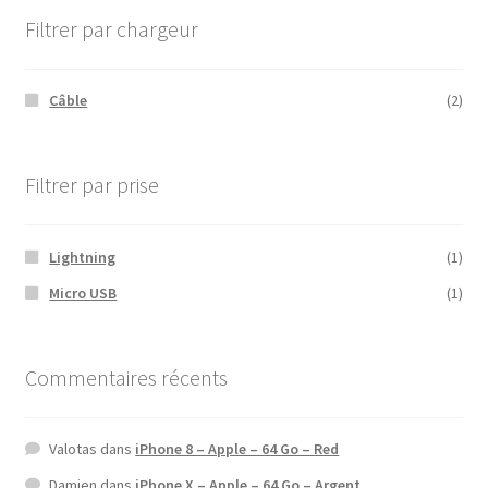
Filtrer par chargeur
Câble
(2)
Filtrer par prise
Lightning
(1)
Micro USB
(1)
Commentaires récents
Valotas
dans
iPhone 8 – Apple – 64 Go – Red
Damien
dans
iPhone X – Apple – 64 Go – Argent