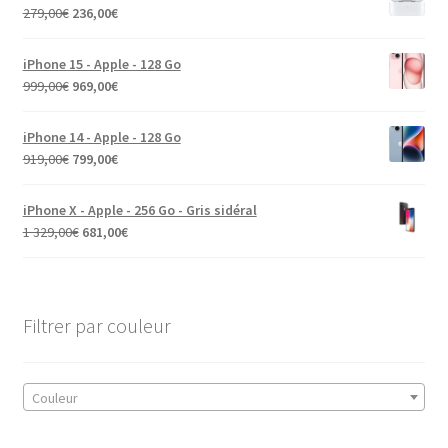
279,00
€
236,00
€
iPhone 15 - Apple - 128 Go
999,00
€
969,00
€
iPhone 14 - Apple - 128 Go
919,00
€
799,00
€
iPhone X - Apple - 256 Go - Gris sidéral
1 329,00
€
681,00
€
Filtrer par couleur
Couleur