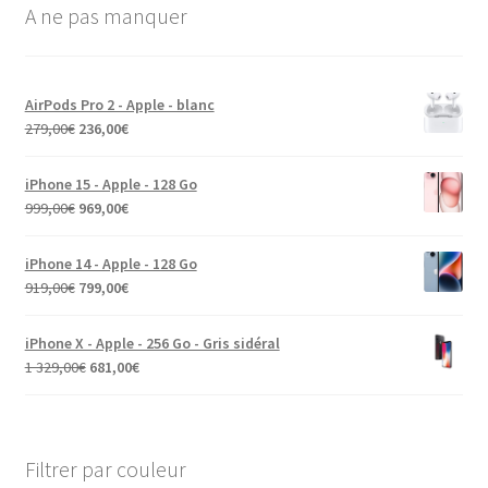
A ne pas manquer
AirPods Pro 2 - Apple - blanc
279,00
€
236,00
€
iPhone 15 - Apple - 128 Go
999,00
€
969,00
€
iPhone 14 - Apple - 128 Go
919,00
€
799,00
€
iPhone X - Apple - 256 Go - Gris sidéral
1 329,00
€
681,00
€
Filtrer par couleur