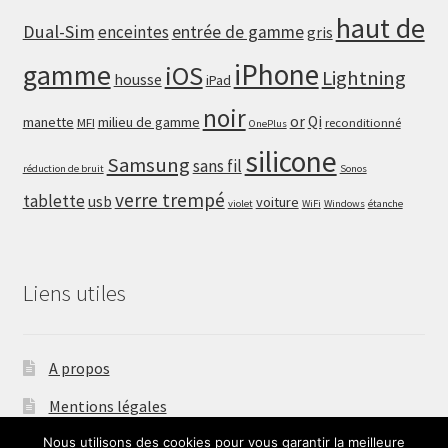
haut de
Dual-Sim
enceintes
entrée de gamme
gris
iPhone
gamme
iOS
Lightning
housse
iPad
noir
or
Qi
manette
milieu de gamme
MFI
reconditionné
OnePlus
silicone
Samsung
sans fil
réduction de bruit
Sonos
verre trempé
tablette
usb
voiture
violet
WiFi
Windows
étanche
Liens utiles
A propos
Mentions légales
Nous utilisons des cookies pour vous garantir la meilleure
Nous contacter