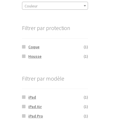
Couleur
Filtrer par protection
Coque
(1)
Housse
(1)
Filtrer par modèle
iPad
(1)
iPad Air
(1)
iPad Pro
(1)