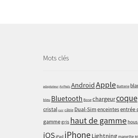
Mots clés
Apple
Android
bla
Batterie
adaptateur
AirPods
coque
Bluetooth
chargeur
bleu
Bose
Dual-Sim
cristal
enceintes
entrée 
câble
cuir
haut de gamme
gamme
gris
hous
iPhone
iOS
Lightning
iPad
manette
M