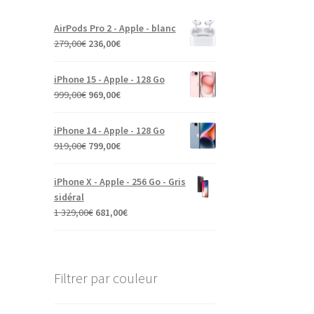
AirPods Pro 2 - Apple - blanc
279,00
€
236,00
€
iPhone 15 - Apple - 128 Go
999,00
€
969,00
€
iPhone 14 - Apple - 128 Go
919,00
€
799,00
€
iPhone X - Apple - 256 Go - Gris
sidéral
1 329,00
€
681,00
€
Filtrer par couleur